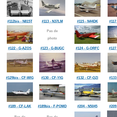
#112bis - N815T
#113 - N37LM
#115 - N44DK
#117
Pas de
photo
#122 - G-AZOS
#123 - G-BUGC
#124 - G-ORFC
#127
#129bis - CF-WIG
#130 - CF-YIG
#132 - CF-QZI
#133
#189 - CF-LAK
#189bis - F-POMD
#204 - N5045
#209
Pas de
Pas de