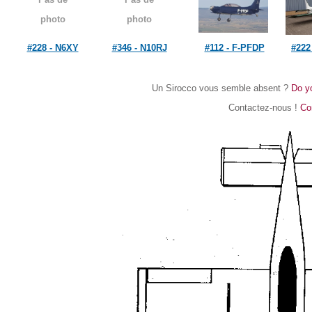
photo
photo
#228 - N6XY
#346 - N10RJ
#112 - F-PFDP
#222
Un Sirocco vous semble absent ?
Do yo
Contactez-nous !
Con