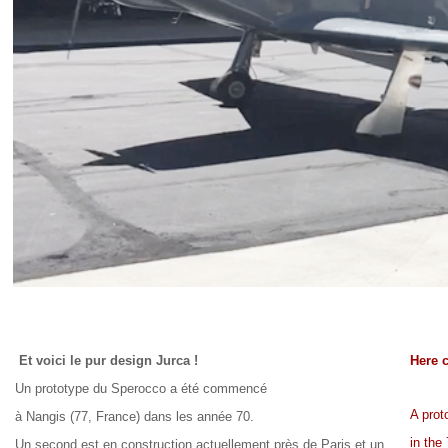
Et voici le pur design Jurca !
Here 
Un prototype du Sperocco a été commencé
A prot
à Nangis (77, France) dans les année 70.
in the
Un second est en construction actuellement près de Paris et un