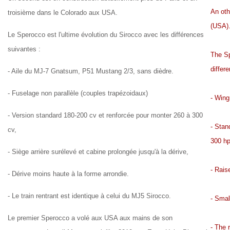
An oth
troisième dans le Colorado aux USA.
(USA)
Le Sperocco est l'ultime évolution du Sirocco avec les différences
suivantes :
The Sp
differ
- Aile du MJ-7 Gnatsum, P51 Mustang 2/3, sans dièdre.
- Fuselage non parallèle (couples trapézoidaux)
- Wing
- Version standard 180-200 cv et renforcée pour monter 260 à 300
- Stan
cv,
300 hp
- Siège arrière surélevé et cabine prolongée jusqu'à la dérive,
- Rais
- Dérive moins haute à la forme arrondie.
- Le train rentrant est identique à celui du MJ5 Sirocco.
- Small
Le premier Sperocco a volé aux USA aux mains de son
- The 