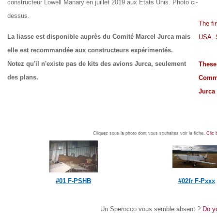
constructeur Lowell Manary en juillet 2019 aux Etats Unis. Photo ci-
dessus.
The fi
La liasse est disponible auprès du Comité Marcel Jurca mais
USA. S
elle est recommandée aux constructeurs expérimentés.
Notez qu'il n'existe pas de kits des avions Jurca, seulement
These 
des plans.
Commit
Jurca 
Cliquez sous la photo dont vous souhaitez voir la fiche.
Clic 
#01 F-PSHB
#02fr F-Pxxx
Un Sperocco vous semble absent ?
Do yo